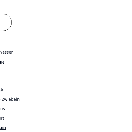
Wasser
up
nk
e Zwiebeln
us
rt
ken