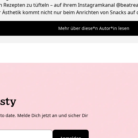
 Rezepten zu tüfteln – auf ihrem Instagramkanal @beatreaze
Ästhetik kommt nicht nur beim Anrichten von Snacks auf de
und liebt ausgefallene Vintage Lampen.
Mehr über diese*n Autor*in lesen
sty
o date. Melde Dich jetzt an und sicher Dir