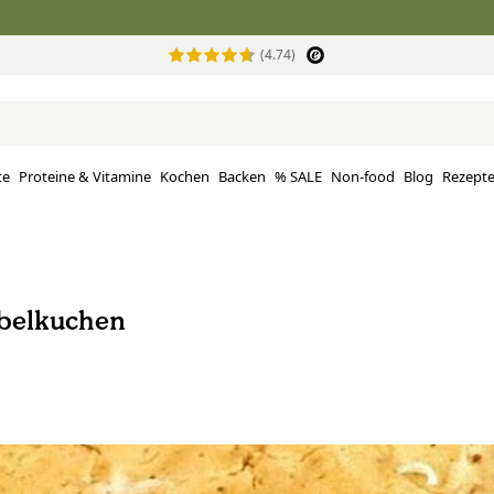
(4.74)
te
Proteine ​​& Vitamine
Kochen
Backen
% SALE
Non-food
Blog
Rezept
belkuchen