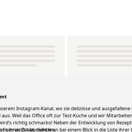
ent
 unserem Instagram-Kanal, wo sie deliziöse und ausgefallene
l aus. Weil das Office oft zur Test-Küche und wir Mitarbei
 wird’s richtig schmacko! Neben der Entwicklung von Reze
n in ihren Zauberhänden.
 gemacht hat, sieht man bei einem Blick in die Liste ihrer L