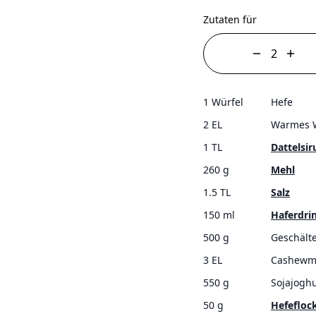
Zutaten für
1 Würfel
Hefe
2 EL
Warmes 
1 TL
Dattelsir
260 g
Mehl
1.5 TL
Salz
150 ml
Haferdri
500 g
Geschält
3 EL
Cashewm
550 g
Sojajoghu
50 g
Hefefloc