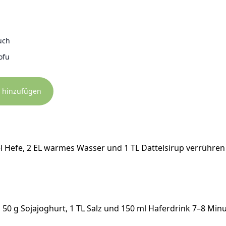
m
uch
ofu
 hinzufügen
el Hefe, 2 EL warmes Wasser und 1 TL Dattelsirup verrühre
 50 g Sojajoghurt, 1 TL Salz und 150 ml Haferdrink 7–8 Min