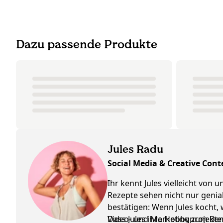
Dazu passende Produkte
Jules Radu
Social Media & Creative Cont
Ihr kennt Jules vielleicht von
Rezepte sehen nicht nur genia
bestätigen: Wenn Jules kocht,
Video- und Marketingprojekte
Dass Jules ihre Hobby zum Beruf