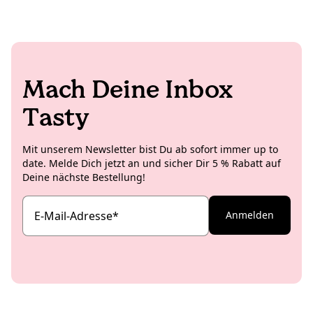
natürlich auch nicht. Deshalb hebt sie sich die
Memes ausgetauscht werden, ist das noch die Kirsche
zeitaufwendigen Shoots lieber für Zuhause oder die
auf der Torte (oder das Salz auf der Schokolade).
Studioküche auf und kreiert insbesondere für die
internationalen Koro Social Media Channels richtig
leckere und ästhetische Rezeptideen.
Mach Deine Inbox
Tasty
Mit unserem Newsletter bist Du ab sofort immer up to
date. Melde Dich jetzt an und sicher Dir 5 % Rabatt auf
Deine nächste Bestellung!
E-Mail-Adresse
*
Anmelden