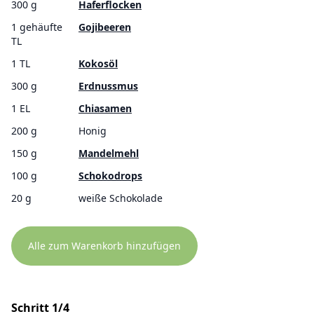
300 g
Haferflocken
1 gehäufte
Gojibeeren
TL
1 TL
Kokosöl
300 g
Erdnussmus
1 EL
Chiasamen
200 g
Honig
150 g
Mandelmehl
100 g
Schokodrops
20 g
weiße Schokolade
Alle zum Warenkorb hinzufügen
Schritt 1/4