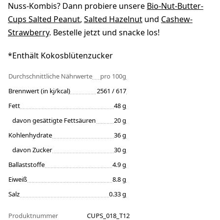
Nuss-Kombis? Dann probiere unsere
Bio-Nut-Butter-
Cups Salted Peanut
,
Salted Hazelnut
und
Cashew-
Strawberry
. Bestelle jetzt und snacke los!
*Enthält Kokosblütenzucker
Durchschnittliche Nährwerte
pro 100g
Brennwert (in kj/kcal)
2561 / 617
Fett
48 g
davon gesättigte Fettsäuren
20 g
Kohlenhydrate
36 g
davon Zucker
30 g
Ballaststoffe
4.9 g
Eiweiß
8.8 g
Salz
0.33 g
Produktnummer
CUPS_018_T12