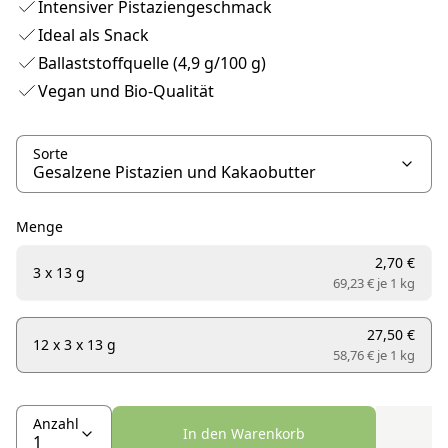
Intensiver Pistaziengeschmack
Ideal als Snack
Ballaststoffquelle (4,9 g/100 g)
Vegan und Bio-Qualität
Sorte
Menge
2,70 €
3 x 13 g
69,23 € je
1 kg
27,50 €
12 x 3 x 13 g
58,76 € je
1 kg
Anzahl
In den Warenkorb