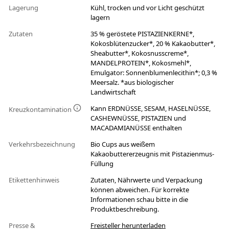
Lagerung
Kühl, trocken und vor Licht geschützt
lagern
Zutaten
35 % geröstete PISTAZIENKERNE*,
Kokosblütenzucker*, 20 % Kakaobutter*,
Sheabutter*, Kokosnusscreme*,
MANDELPROTEIN*, Kokosmehl*,
Emulgator: Sonnenblumenlecithin*; 0,3 %
Meersalz. *aus biologischer
Landwirtschaft
Kann ERDNÜSSE, SESAM, HASELNÜSSE,
Kreuzkontamination
CASHEWNÜSSE, PISTAZIEN und
MACADAMIANÜSSE enthalten
Verkehrsbezeichnung
Bio Cups aus weißem
Kakaobuttererzeugnis mit Pistazienmus-
Füllung
Etikettenhinweis
Zutaten, Nährwerte und Verpackung
können abweichen. Für korrekte
Informationen schau bitte in die
Produktbeschreibung.
Presse &
Freisteller herunterladen