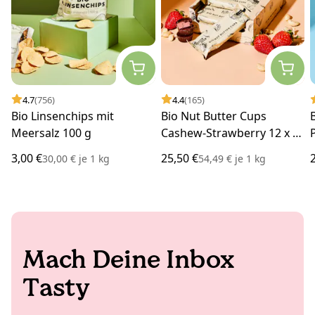
4.7
(756)
4.4
(165)
Bio Linsenchips mit
Bio Nut Butter Cups
Meersalz 100 g
Cashew-Strawberry 12 x 3
x 13 g
3,00 €
25,50 €
30,00 €
je
1 kg
54,49 €
je
1 kg
Mach Deine Inbox
Tasty