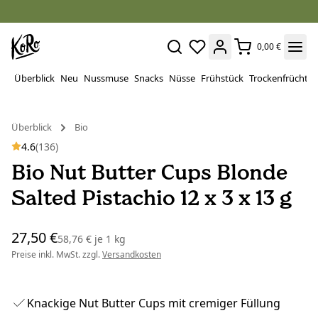
0,00 €
Überblick
Neu
Nussmuse
Snacks
Nüsse
Frühstück
Trockenfrüchte
Überblick
Bio
4.6
(136)
Bio Nut Butter Cups Blonde
Salted Pistachio 12 x 3 x 13 g
27,50 €
58,76 €
je
1 kg
Preise inkl. MwSt. zzgl.
Versandkosten
Knackige Nut Butter Cups mit cremiger Füllung