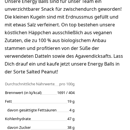
Unsere Energy Balls sind für unser Team ein
unverzichtbarer Snack für zwischendurch geworden!
Die kleinen Kugeln sind mit Erdnussmus gefüllt und
mit etwas Salz verfeinert. On top bestehen unsere
köstlichen Häppchen ausschließlich aus veganen
Zutaten, die zu 100 % aus biologischem Anbau
stammen und profitieren von der Süße der
verwendeten Datteln sowie des Agavendicksafts. Lass
Dich drauf ein und kaufe jetzt unsere Energy Balls in
der Sorte Salted Peanut!
Durchschnittliche Nährwerte
pro 100g
Brennwert (in kj/kcal)
1691 / 404
Fett
19 g
davon gesättigte Fettsäuren
4 g
Kohlenhydrate
47 g
davon Zucker
38 g