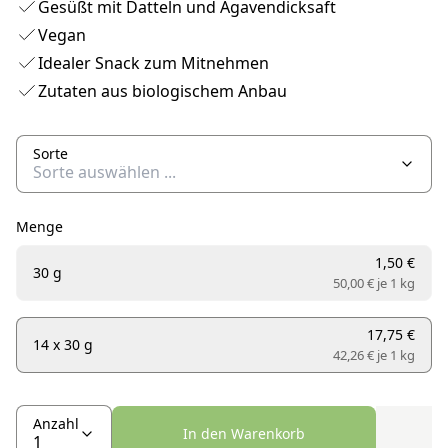
Gesüßt mit Datteln und Agavendicksaft
Vegan
Idealer Snack zum Mitnehmen
Zutaten aus biologischem Anbau
Sorte
Menge
1,50 €
30 g
50,00 € je
1 kg
17,75 €
14 x 30 g
42,26 € je
1 kg
Anzahl
In den Warenkorb