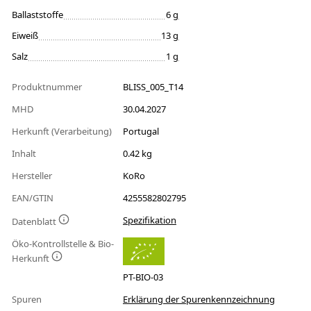
Ballaststoffe
6 g
Eiweiß
13 g
Salz
1 g
Produktnummer
BLISS_005_T14
MHD
30.04.2027
Herkunft (Verarbeitung)
Portugal
Inhalt
0.42 kg
Hersteller
KoRo
EAN/GTIN
4255582802795
Spezifikation
Datenblatt
Öko-Kontrollstelle & Bio-
Herkunft
PT-BIO-03
Spuren
Erklärung der Spurenkennzeichnung