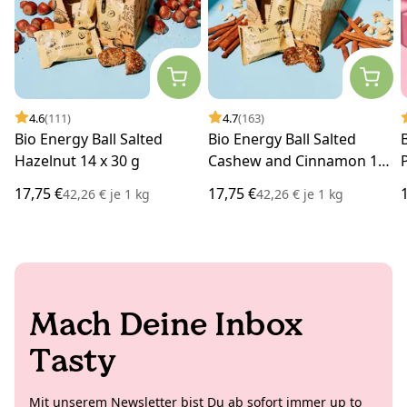
4.6
(111)
4.7
(163)
Bio Energy Ball Salted
Bio Energy Ball Salted
Hazelnut 14 x 30 g
Cashew and Cinnamon 14
x 30 g
17,75 €
17,75 €
42,26 €
je
1 kg
42,26 €
je
1 kg
Mach Deine Inbox
Tasty
Mit unserem Newsletter bist Du ab sofort immer up to