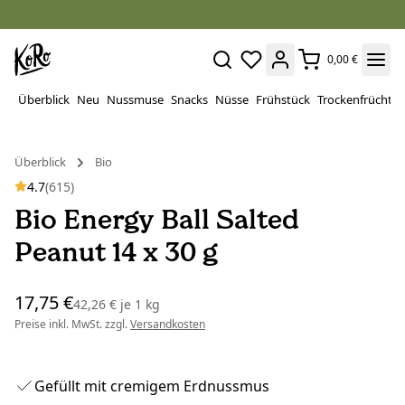
0,00 €
Überblick
Neu
Nussmuse
Snacks
Nüsse
Frühstück
Trockenfrüchte
Überblick
Bio
4.7
(615)
Bio Energy Ball Salted
Peanut 14 x 30 g
17,75 €
42,26 €
je
1 kg
Preise inkl. MwSt. zzgl.
Versandkosten
Gefüllt mit cremigem Erdnussmus