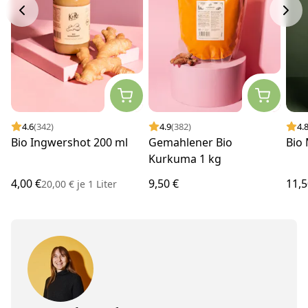
4.6
(342)
4.9
(382)
4.
Bio Ingwershot 200 ml
Gemahlener Bio
Bio 
Kurkuma 1 kg
4,00 €
9,50 €
11,5
20,00 €
je
1 Liter