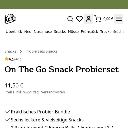
0,00 €
Überblick
Neu
Nussmuse
Snacks
Nüsse
Frühstück
Trockenfrüchte
Snacks
Probiersets Snacks
4.9
(41)
On The Go Snack Probierset
11,50 €
Preise inkl. MwSt. zzgl.
Versandkosten
Praktisches Probier-Bundle
Sechs leckere & vielseitige Snacks
2 Proteinriegel, 2 Energy Balls, 1 Haferriegel & 1