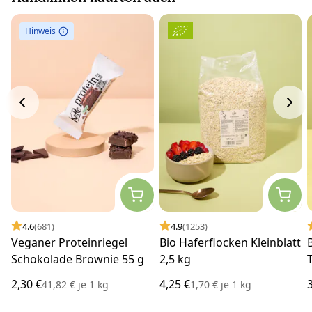
Hinweis
4.6
(681)
4.9
(1253)
Veganer Proteinriegel
Bio Haferflocken Kleinblatt
Schokolade Brownie 55 g
2,5 kg
2,30 €
4,25 €
41,82 €
je
1 kg
1,70 €
je
1 kg