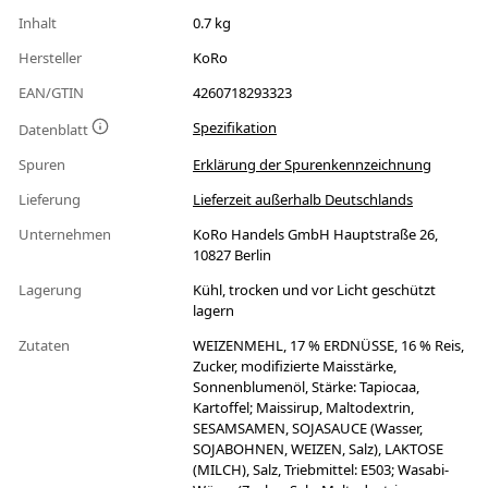
Inhalt
0.7 kg
Hersteller
KoRo
EAN/GTIN
4260718293323
Spezifikation
Datenblatt
Spuren
Erklärung der Spurenkennzeichnung
Lieferung
Lieferzeit außerhalb Deutschlands
Unternehmen
KoRo Handels GmbH Hauptstraße 26,
10827 Berlin
Lagerung
Kühl, trocken und vor Licht geschützt
lagern
Zutaten
WEIZENMEHL, 17 % ERDNÜSSE, 16 % Reis,
Zucker, modifizierte Maisstärke,
Sonnenblumenöl, Stärke: Tapiocaa,
Kartoffel; Maissirup, Maltodextrin,
SESAMSAMEN, SOJASAUCE (Wasser,
SOJABOHNEN, WEIZEN, Salz), LAKTOSE
(MILCH), Salz, Triebmittel: E503; Wasabi-