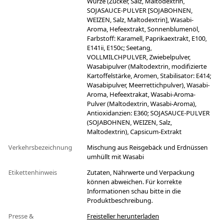
Würze (Zucker, Salz, Maltodextrin,
SOJASAUCE-PULVER [SOJABOHNEN,
WEIZEN, Salz, Maltodextrin], Wasabi-
Aroma, Hefeextrakt, Sonnenblumenöl,
Farbstoff: Karamell, Paprikaextrakt, E100,
E141ii, E150c; Seetang,
VOLLMILCHPULVER, Zwiebelpulver,
Wasabipulver (Maltodextrin, modifizierte
Kartoffelstärke, Aromen, Stabilisator: E414;
Wasabipulver, Meerrettichpulver), Wasabi-
Aroma, Hefeextrakat, Wasabi-Aroma-
Pulver (Maltodextrin, Wasabi-Aroma),
Antioxidanzien: E360; SOJASAUCE-PULVER
(SOJABOHNEN, WEIZEN, Salz,
Maltodextrin), Capsicum-Extrakt
Verkehrsbezeichnung
Mischung aus Reisgebäck und Erdnüssen
umhüllt mit Wasabi
Etikettenhinweis
Zutaten, Nährwerte und Verpackung
können abweichen. Für korrekte
Informationen schau bitte in die
Produktbeschreibung.
Presse &
Freisteller herunterladen