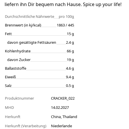
liefern ihn Dir bequem nach Hause. Spice up your life!
Durchschnittliche Nährwerte
pro 100g
Brennwert (in kj/kcal)
1863 / 445
Fett
15 g
davon gesättigte Fettsäuren
2.4 g
Kohlenhydrate
66 g
davon Zucker
19 g
Ballaststoffe
4.6 g
Eiweiß
9.4 g
Salz
0.5 g
Produktnummer
CRACKER_022
MHD
14.02.2027
Herkunft
China, Thailand
Herkunft (Verarbeitung)
Niederlande