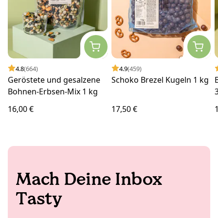
4.8
(664)
4.9
(459)
Geröstete und gesalzene
Schoko Brezel Kugeln 1 kg
Bohnen-Erbsen-Mix 1 kg
16,00 €
17,50 €
Mach Deine Inbox
Tasty