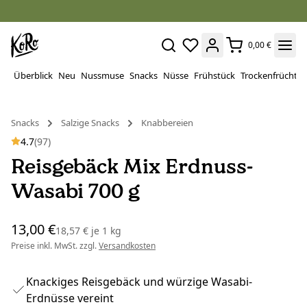
0,00 €
Überblick
Neu
Nussmuse
Snacks
Nüsse
Frühstück
Trockenfrüchte
Snacks
Salzige Snacks
Knabbereien
4.7
(97)
Reisgebäck Mix Erdnuss-
Wasabi 700 g
13,00 €
18,57 €
je
1 kg
Preise inkl. MwSt. zzgl.
Versandkosten
Knackiges Reisgebäck und würzige Wasabi-
Erdnüsse vereint