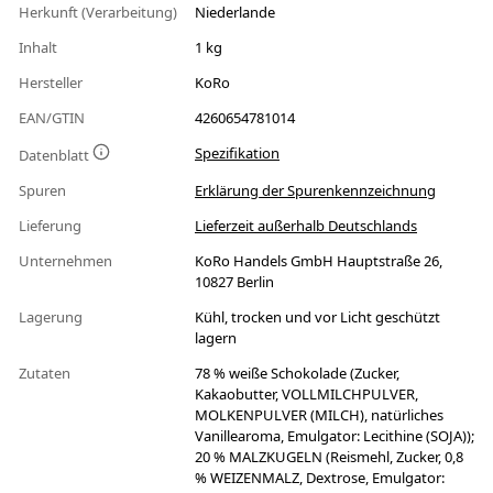
Herkunft (Verarbeitung)
Niederlande
Inhalt
1 kg
Hersteller
KoRo
EAN/GTIN
4260654781014
Spezifikation
Datenblatt
Spuren
Erklärung der Spurenkennzeichnung
Lieferung
Lieferzeit außerhalb Deutschlands
Unternehmen
KoRo Handels GmbH Hauptstraße 26,
10827 Berlin
Lagerung
Kühl, trocken und vor Licht geschützt
lagern
Zutaten
78 % weiße Schokolade (Zucker,
Kakaobutter, VOLLMILCHPULVER,
MOLKENPULVER (MILCH), natürliches
Vanillearoma, Emulgator: Lecithine (SOJA));
20 % MALZKUGELN (Reismehl, Zucker, 0,8
% WEIZENMALZ, Dextrose, Emulgator: