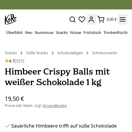
0,00 €
Überblick
Neu
Nussmuse
Snacks
Nüsse
Frühstück
Trockenfrüchte
Snacks
Süße Snacks
Schokoladiges
Schokosnacks
4.7
(337)
Himbeer Crispy Balls mit
weißer Schokolade 1 kg
19,50 €
Preise inkl. MwSt. zzgl.
Versandkosten
Säuerliche Himbeere trifft auf süße Schokolade