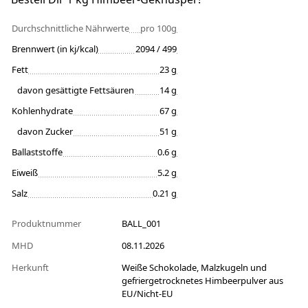
Durchschnittliche Nährwerte
pro 100g
Brennwert (in kj/kcal)
2094 / 499
Fett
23 g
davon gesättigte Fettsäuren
14 g
Kohlenhydrate
67 g
davon Zucker
51 g
Ballaststoffe
0.6 g
Eiweiß
5.2 g
Salz
0.21 g
Produktnummer
BALL_001
MHD
08.11.2026
Herkunft
Weiße Schokolade, Malzkugeln und
gefriergetrocknetes Himbeerpulver aus
EU/Nicht-EU