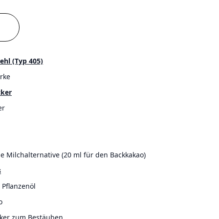
hl (Typ 405)
rke
cker
er
he Milchalternative (20 ml für den Backkakao)
s
 Pflanzenöl
o
ker zum Bestäuben