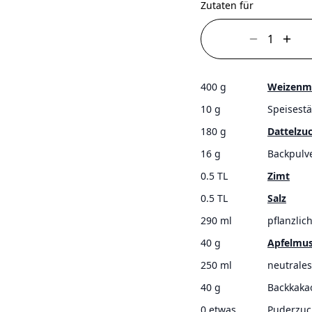
Zutaten für
400 g
Weizenme
10 g
Speisestä
180 g
Dattelzu
16 g
Backpulv
0.5 TL
Zimt
0.5 TL
Salz
290 ml
pflanzlic
40 g
Apfelmu
250 ml
neutrales
40 g
Backkaka
0 etwas
Puderzuc