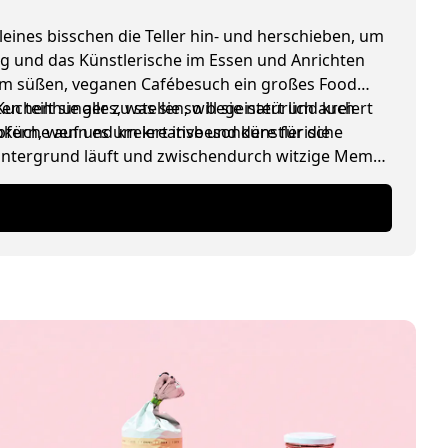
leines bisschen die Teller hin- und herschieben, um
ing und das Künstlerische im Essen und Anrichten
edem süßen, veganen Cafébesuch ein großes Food
henhunger zu stellen, will sie natürlich auch
 teilt sie alles, was sie so begeistert und kreiert
ioküche auf und kreiert insbesondere für die
pfern, wenn es um kreative und künstlerische
 Hintergrund läuft und zwischendurch witzige Memes
lade).