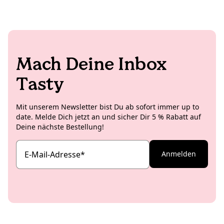
natürlich auch nicht. Deshalb hebt sie sich die
Memes ausgetauscht werden, ist das noch die Kirsche
zeitaufwendigen Shoots lieber für Zuhause oder die
auf der Torte (oder das Salz auf der Schokolade).
Studioküche auf und kreiert insbesondere für die
internationalen Koro Social Media Channels richtig
leckere und ästhetische Rezeptideen.
Mach Deine Inbox
Tasty
Mit unserem Newsletter bist Du ab sofort immer up to
date. Melde Dich jetzt an und sicher Dir 5 % Rabatt auf
Deine nächste Bestellung!
E-Mail-Adresse
*
Anmelden