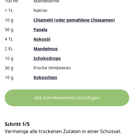
100 ml
Mandeldrink
1 TL
Natron
10 g
Chiamehl (oder gemahlene Chiasamen)
50 g
Panela
4 TL
Kokosöl
2 EL
Mandelmus
10 g
Schokodrops
30 g
frische Himbeeren
10 g
Kokoschips
Alle zum Warenkorb hinzufügen
Schritt 1/5
Vermenge alle trockenen Zutaten in einer Schüssel.