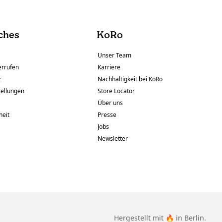
ches
KoRo
Unser Team
errufen
Karriere
z
Nachhaltigkeit bei KoRo
tellungen
Store Locator
Über uns
heit
Presse
Jobs
Newsletter
Hergestellt mit 🔥 in Berlin.