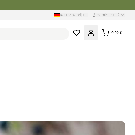
Deutschland
|
DE
Service / Hilfe
0,00 €
e