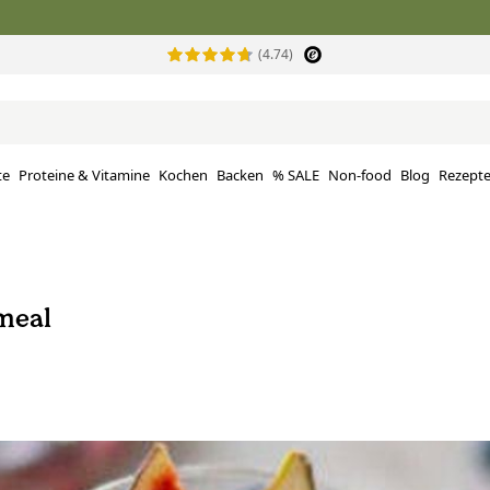
(4.74)
te
Proteine ​​& Vitamine
Kochen
Backen
% SALE
Non-food
Blog
Rezept
meal