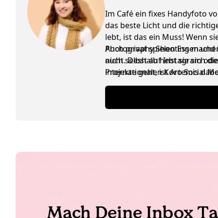
Im Café ein fixes Handyfoto vo
das beste Licht und die richti
lebt, ist das ein Muss! Wenn 
Photography Shooting machen, 
Auch privat spielen Essen und K
nicht. Deshalb hebt sie sich d
auch selbst auf Instagram ode
internationalen Koro Social M
Projekte geht, ist Artemis da
ausgetauscht werden, ist das n
Mach Deine Inbox Ta