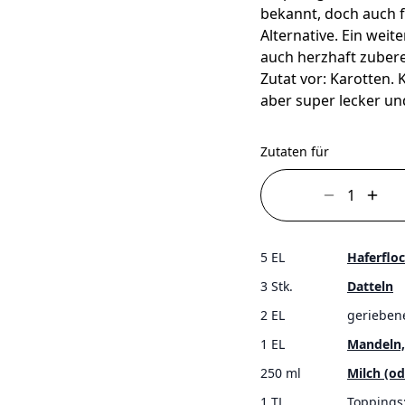
bekannt, doch auch f
Alternative. Ein weit
auch herzhaft zubere
Zutat vor: Karotten.
aber super lecker u
Zutaten für
5 EL
Haferflo
3 Stk.
Datteln
2 EL
gerieben
1 EL
Mandeln,
250 ml
Milch (od
1 TL
Toppings