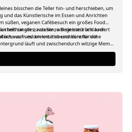
leines bisschen die Teller hin- und herschieben, um
ing und das Künstlerische im Essen und Anrichten
edem süßen, veganen Cafébesuch ein großes Food
henhunger zu stellen, will sie natürlich auch
 teilt sie alles, was sie so begeistert und kreiert
ioküche auf und kreiert insbesondere für die
pfern, wenn es um kreative und künstlerische
 Hintergrund läuft und zwischendurch witzige Memes
lade).