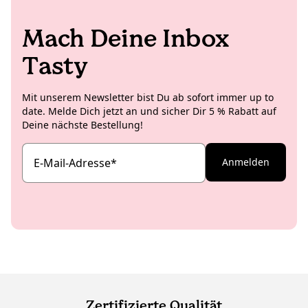
ihr Herz eher für Meer oder Berge schlägt (das kann
dauern!), schreibt sie für unseren Blog – vor allem
Mach Deine Inbox
über KoRo-Projekte und spannende Neuigkeiten aus
Italien.
Tasty
Mit unserem Newsletter bist Du ab sofort immer up to
date. Melde Dich jetzt an und sicher Dir 5 % Rabatt auf
Deine nächste Bestellung!
E-Mail-Adresse
*
Anmelden
Zertifizierte Qualität