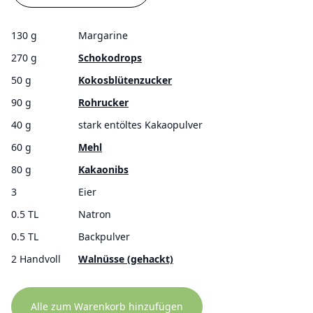
130 g
Margarine
270 g
Schokodrops
50 g
Kokosblütenzucker
90 g
Rohrucker
40 g
stark entöltes Kakaopulver
60 g
Mehl
80 g
Kakaonibs
3
Eier
0.5 TL
Natron
0.5 TL
Backpulver
2 Handvoll
Walnüsse (gehackt)
Alle zum Warenkorb hinzufügen