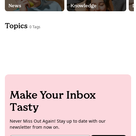
News
Knowledge
D
Topics
0 Tags
Make Your Inbox
Tasty
Never Miss Out Again! Stay up to date with our
newsletter from now on.