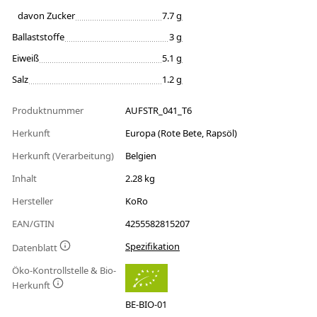
davon Zucker
7.7 g
Ballaststoffe
3 g
Eiweiß
5.1 g
Salz
1.2 g
Produktnummer
AUFSTR_041_T6
Herkunft
Europa (Rote Bete, Rapsöl)
Herkunft (Verarbeitung)
Belgien
Inhalt
2.28 kg
Hersteller
KoRo
EAN/GTIN
4255582815207
Spezifikation
Datenblatt
Öko-Kontrollstelle & Bio-
Herkunft
BE-BIO-01