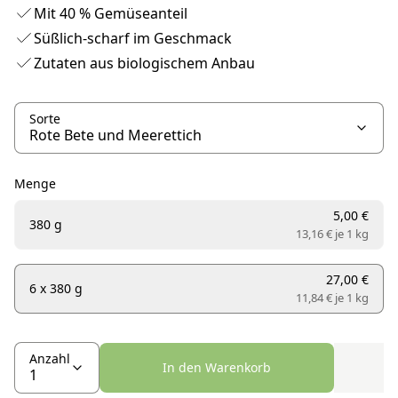
Mit 40 % Gemüseanteil
Süßlich-scharf im Geschmack
Zutaten aus biologischem Anbau
Sorte
Menge
5,00 €
380 g
13,16 € je
1 kg
27,00 €
6 x 380 g
11,84 € je
1 kg
Anzahl
In den Warenkorb