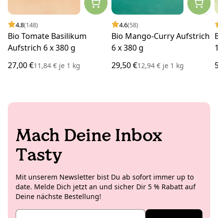
4.8
(148)
4.6
(58)
Bio Tomate Basilikum
Bio Mango-Curry Aufstrich
Aufstrich 6 x 380 g
6 x 380 g
27,00 €
29,50 €
11,84 €
je
1 kg
12,94 €
je
1 kg
Mach Deine Inbox
Tasty
Mit unserem Newsletter bist Du ab sofort immer up to
date. Melde Dich jetzt an und sicher Dir 5 % Rabatt auf
Deine nächste Bestellung!