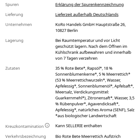
Spuren
Erklärung der Spurenkennzeichnung
Lieferung
Lieferzeit außerhalb Deutschlands
Unternehmen
KoRo Handels GmbH Hauptstraße 26,
10827 Berlin
Lagerung
Bei Raumtemperatur und vor Licht
geschützt lagern. Nach dem Öffnen im
Kühlschrank aufbewahren und innerhalb
von 7 Tagen verzehren
Zutaten
35 % Rote Bete*, Rapsöl*, 18 %
Sonnenblumenkerne*, 5 % Meerrettich*
(53 % Meerrettichwurzeln*, Wasser,
Apfelessig*, Sonnenblumenöl*, Apfelsaft*,
Meersalz, Verdickungsmittel:
Guarkernmehl*), Zitronensaft*, Wasser, 3,5
% Rübenpulver*, Agavendicksaft*,
Apfelessig*, natürliches Aroma (SENF), Salz
*aus biologischer Landwirtschaft
Kann SELLERIE enthalten
Kreuzkontamination
Verkehrsbezeichnung
Bio Rote Bete Meerrettich Aufstrich