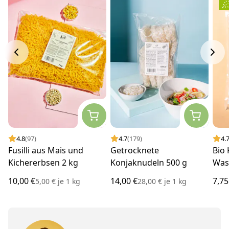
4.8
(97)
4.7
(179)
4.
Fusilli aus Mais und
Getrocknete
Bio 
Kichererbsen 2 kg
Konjaknudeln 500 g
Was
10,00 €
14,00 €
7,75
5,00 €
je
1 kg
28,00 €
je
1 kg