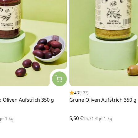
4.7
(172)
 Oliven Aufstrich 350 g
Grüne Oliven Aufstrich 350 g
5,50 €
€
je
1 kg
15,71 €
je
1 kg