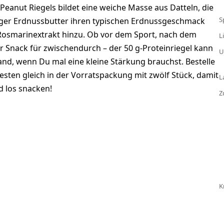
Peanut Riegels bildet eine weiche Masse aus Datteln, die
S
ger Erdnussbutter ihren typischen Erdnussgeschmack
Rosmarinextrakt hinzu. Ob vor dem Sport, nach dem
L
ger Snack für zwischendurch – der 50 g-Proteinriegel kann
U
d, wenn Du mal eine kleine Stärkung brauchst. Bestelle
sten gleich in der Vorratspackung mit zwölf Stück, damit
L
 los snacken!
Z
K