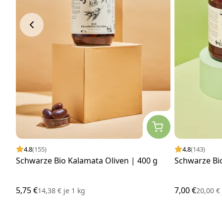
4.8
(155)
4.8
(143)
Schwarze Bio Kalamata Oliven | 400 g
Schwarze Bio
5,75 €
7,00 €
14,38 €
je
1 kg
20,00 