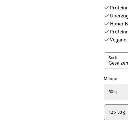
Protein
Überzug
Hoher Ba
Proteinr
Vegane Z
Sorte
Menge
50 g
12 x 50 g