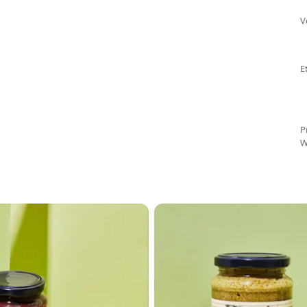
V
E
P
W