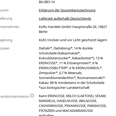
BG-BIO-14
puren
Erklärung der Spurenkennzeichnung
ieferung
Lieferzeit außerhalb Deutschlands
nternehmen
KoRo Handels GmbH Hauptstraße 26, 10827
Berlin
agerung
Kühl, trocken und vor Licht geschützt lagern
utaten
Datteln*, Dattelsirup*, 14 % dunkle
Schokolade (Kakaomasse*,
Kokosblütenzucker*, Kakaobutter*), 13 %
ERDNÜSSE*, 11 % Erbsenprotein*, 6 %
ERDNUSSBUTTER*, 6 % ERDNUSSMEHL*,
Zimtpulver*, 0,7 % Meersalz,
Sonnenblumenlecithin*, Rosmarinextrakt*.
Kakao: 88 % mindestens in der Schokolade
*aus biologischer Landwirtschaft
Kann ERDNÜSSE, MILCH (LAKTOSE), SESAM,
reuzkontamination
MANDELN, HASELNÜSSE, WALNÜSSE,
CASHEWNÜSSE, PEKANNÜSSE, PARANÜSSE,
PISTAZIEN und MACADAMIANÜSSE
enthalten