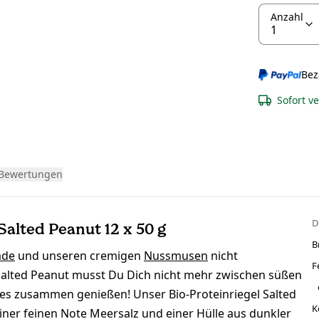
Anzahl
Bez
Sofort v
Bewertungen
D
Salted Peanut 12 x 50 g
B
ade
und unseren cremigen
Nussmusen
nicht
F
Salted Peanut musst Du Dich nicht mehr zwischen süßen
es zusammen genießen! Unser Bio-Proteinriegel Salted
K
ner feinen Note Meersalz und einer Hülle aus dunkler