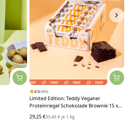
4.5
(460)
4.
Limited Edition: Teddy Veganer
Bio
Proteinriegel Schokolade Brownie 15 x
g
55 g
29,25 €
6,00
35,45 €
je
1 kg