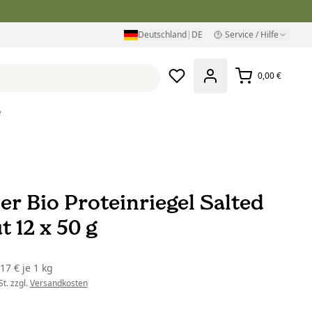
Deutschland
|
DE
Service / Hilfe
0,00 €
e
er Bio Proteinriegel Salted
 12 x 50 g
,17 €
je
1 kg
t. zzgl.
Versandkosten