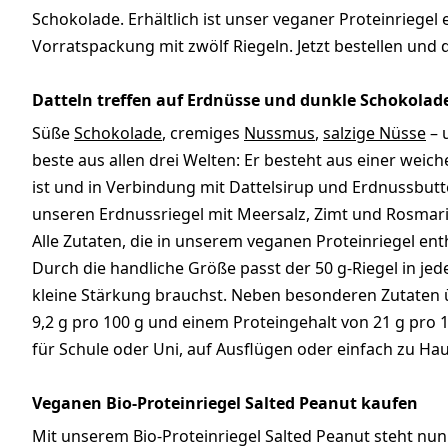
Schokolade. Erhältlich ist unser veganer Proteinriegel
Vorratspackung mit zwölf Riegeln. Jetzt bestellen und 
Datteln treffen auf Erdnüsse und dunkle Schokolad
Süße
Schokolade
, cremiges
Nussmus
,
salzige Nüsse
– 
beste aus allen drei Welten: Er besteht aus einer weic
ist und in Verbindung mit Dattelsirup und Erdnussbutte
unseren Erdnussriegel mit Meersalz, Zimt und Rosmar
Alle Zutaten, die in unserem veganen Proteinriegel en
Durch die handliche Größe passt der 50 g-Riegel in je
kleine Stärkung brauchst. Neben besonderen Zutaten ü
9,2 g pro 100 g und einem Proteingehalt von 21 g pro 1
für Schule oder Uni, auf Ausflügen oder einfach zu Ha
Veganen Bio-Proteinriegel Salted Peanut kaufen
Mit unserem Bio-Proteinriegel Salted Peanut steht nun