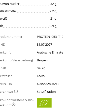
davon Zucker
32 g
allaststoffe
9.2 g
iweiß
21 g
alz
0.9 g
roduktnummer
PROTEIN_053_T12
MHD
31.07.2027
erkunft
Arabische Emirate
erkunft (Verarbeitung)
Belgien
nhalt
0.6 kg
ersteller
KoRo
AN/GTIN
4255582806212
Spezifikation
atenblatt
ko-Kontrollstelle & Bio-
erkunft