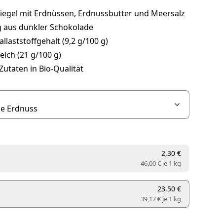
riegel mit Erdnüssen, Erdnussbutter und Meersalz
 aus dunkler Schokolade
llaststoffgehalt (9,2 g/100 g)
eich (21 g/100 g)
utaten in Bio-Qualität
2,30 €
46,00 € je
1 kg
23,50 €
39,17 € je
1 kg