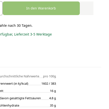
In den Warenkorb
ahle nach 30 Tagen.
erfügbar, Lieferzeit 3-5 Werktage
urchschnittliche Nährwerte
pro 100g
rennwert (in kj/kcal)
1602 / 383
ett
16 g
davon gesättigte Fettsäuren
4.8 g
ohlenhydrate
35 g