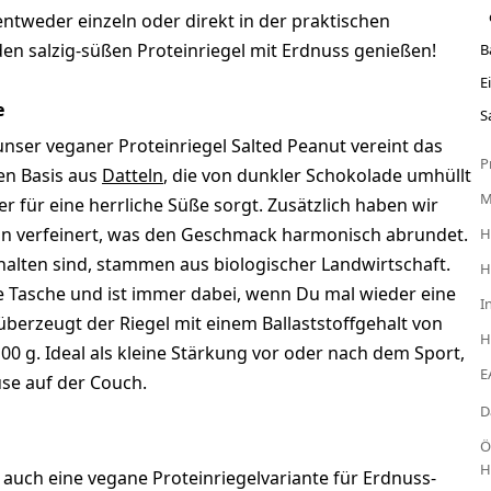
 entweder einzeln oder direkt in der praktischen
den salzig-süßen Proteinriegel mit Erdnuss genießen!
B
E
e
S
unser veganer Proteinriegel Salted Peanut vereint das
P
hen Basis aus
Datteln
, die von dunkler Schokolade umhüllt
r für eine herrliche Süße sorgt. Zusätzlich haben wir
in verfeinert, was den Geschmack harmonisch abrundet.
H
thalten sind, stammen aus biologischer Landwirtschaft.
H
de Tasche und ist immer dabei, wenn Du mal wieder eine
I
berzeugt der Riegel mit einem Ballaststoffgehalt von
H
00 g. Ideal als kleine Stärkung vor oder nach dem Sport,
E
use auf der Couch.
D
Ö
H
 auch eine vegane Proteinriegelvariante für Erdnuss-