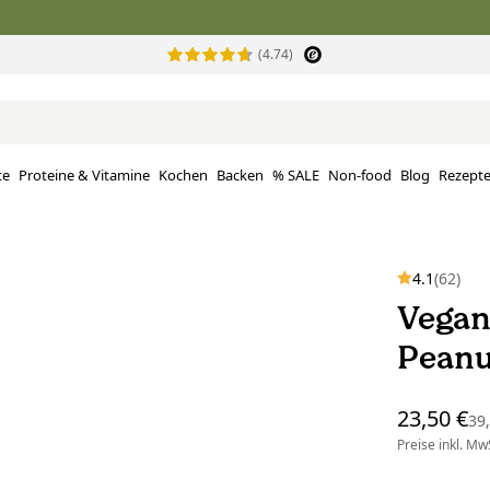
(4.74)
te
Proteine ​​& Vitamine
Kochen
Backen
% SALE
Non-food
Blog
Rezept
4.1
(62)
Vegan
Peanut
23,50 €
39
Preise inkl. MwS