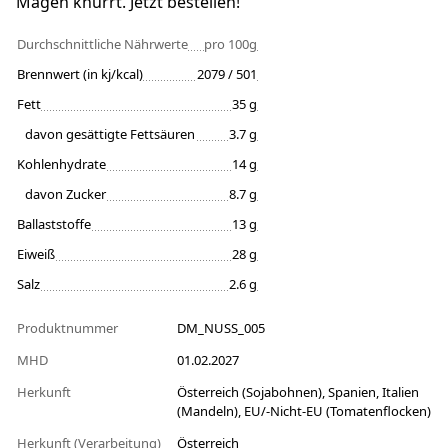
Magen knurrt. Jetzt bestellen!
Durchschnittliche Nährwerte
pro 100g
Brennwert (in kj/kcal)
2079 / 501
Fett
35 g
davon gesättigte Fettsäuren
3.7 g
Kohlenhydrate
14 g
davon Zucker
8.7 g
Ballaststoffe
13 g
Eiweiß
28 g
Salz
2.6 g
Produktnummer
DM_NUSS_005
MHD
01.02.2027
Herkunft
Österreich (Sojabohnen), Spanien, Italien
(Mandeln), EU/-Nicht-EU (Tomatenflocken)
Herkunft (Verarbeitung)
Österreich