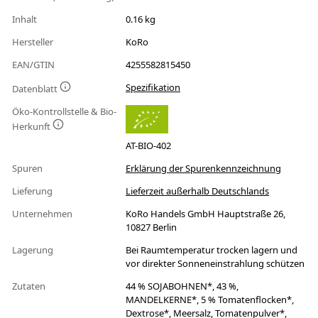
Inhalt
0.16 kg
Hersteller
KoRo
EAN/GTIN
4255582815450
Spezifikation
Datenblatt
Öko-Kontrollstelle & Bio-
Herkunft
AT-BIO-402
Spuren
Erklärung der Spurenkennzeichnung
Lieferung
Lieferzeit außerhalb Deutschlands
Unternehmen
KoRo Handels GmbH Hauptstraße 26,
10827 Berlin
Lagerung
Bei Raumtemperatur trocken lagern und
vor direkter Sonneneinstrahlung schützen
Zutaten
44 % SOJABOHNEN*, 43 %,
MANDELKERNE*, 5 % Tomatenflocken*,
Dextrose*, Meersalz, Tomatenpulver*,