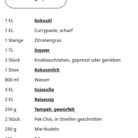
1 EL
Kokosöl
1 EL
Currypaste, scharf
1 Stange
Zitronengras
1 TL
Ingwer
2 Stück
Knoblauchzehen, gepresst oder gerieben
1 Dose
Kokosmilch
800 ml
Wasser
3 EL
Sojasoße
2 EL
Reisessig
250 g
Tempeh, gewürfelt
2 Stück
Pak Choi, in Streifen geschnitten
250 g
Mie-Nudeln