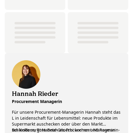
Hannah Rieder
Procurement Managerin
Für unsere Procurement-Managerin Hannah steht das
L in Leidenschaft für Lebensmittel: neue Produkte im
Supermarkt auschecken oder über den Markt
schlendern, Rote-Bete-Gnocchi kochen und Rosmarin-
Bei KoRo sorgt Hannah als Procurement-Managerin