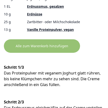
1 EL
Erdnussmus, gesalzen
10 g
Erdnüsse
25 g
Zartbitter- oder Milchschokolade
13 g
Vanille Proteinpulver, vegan
Alle zum Warenkorb hinzufügen
Schritt 1/3
Das Proteinpulver mit veganem Joghurt glatt rühren,
bis keine Klümpchen mehr zu sehen sind. Die Creme
anschließend in ein Glas füllen.
Schritt 2/3
Das Erdnussmus gleichmäßig auf der Creme verteilen