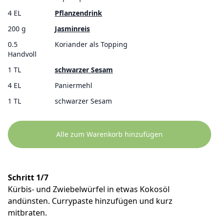
4 EL
Pflanzendrink
200 g
Jasminreis
0.5
Koriander als Topping
Handvoll
1 TL
schwarzer Sesam
4 EL
Paniermehl
1 TL
schwarzer Sesam
Alle zum Warenkorb hinzufügen
Schritt 1/7
Kürbis- und Zwiebelwürfel in etwas Kokosöl
andünsten. Currypaste hinzufügen und kurz
mitbraten.