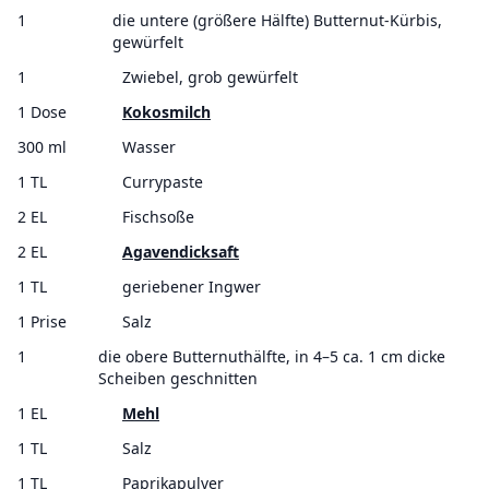
1
die untere (größere Hälfte) Butternut-Kürbis,
gewürfelt
1
Zwiebel, grob gewürfelt
1 Dose
Kokosmilch
300 ml
Wasser
1 TL
Currypaste
2 EL
Fischsoße
2 EL
Agavendicksaft
1 TL
geriebener Ingwer
1 Prise
Salz
1
die obere Butternuthälfte, in 4–5 ca. 1 cm dicke
Scheiben geschnitten
1 EL
Mehl
1 TL
Salz
1 TL
Paprikapulver