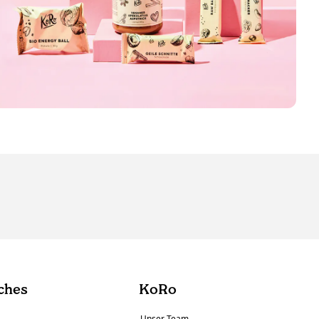
ches
KoRo
Unser Team