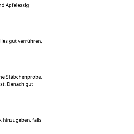
d Apfelessig
les gut verrühren,
ine Stäbchenprobe.
ist. Danach gut
 hinzugeben, falls