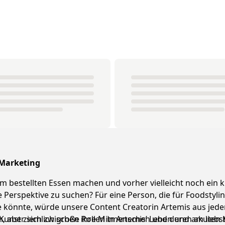
 Marketing
m bestellten Essen machen und vorher vielleicht noch ein k
ge Perspektive zu suchen? Für eine Person, die für Foodstyl
sie könnte, würde unsere Content Creatorin Artemis aus j
aber sich zwischen ihre Mitmenschen und deren akuten Kuc
unst ziemlich große Rollen in Artemis’ Leben und am liebsten