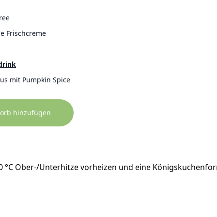
ree
he Frischcreme
drink
s mit Pumpkin Spice
orb hinzufügen
 °C Ober-/Unterhitze vorheizen und eine Königskuchenform