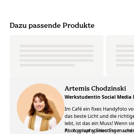
Dazu passende Produkte
Artemis Chodzinski
Werkstudentin Social Media
Im Café ein fixes Handyfoto vo
das beste Licht und die richti
lebt, ist das ein Muss! Wenn 
Photography Shooting machen, 
Auch privat spielen Essen und K