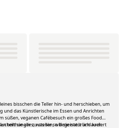
leines bisschen die Teller hin- und herschieben, um
ing und das Künstlerische im Essen und Anrichten
edem süßen, veganen Cafébesuch ein großes Food
henhunger zu stellen, will sie natürlich auch
 teilt sie alles, was sie so begeistert und kreiert