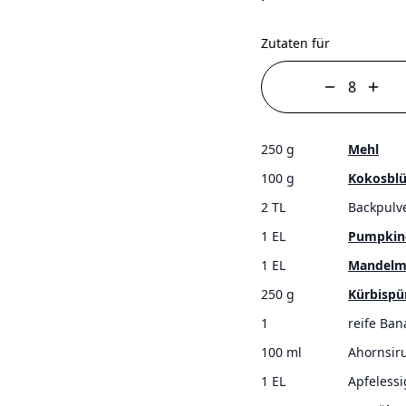
Zutaten für
250 g
Mehl
100 g
Kokosblü
2 TL
Backpulv
1 EL
Pumpkin
1 EL
Mandelmu
250 g
Kürbispü
1
reife Ba
100 ml
Ahornsir
1 EL
Apfelessi