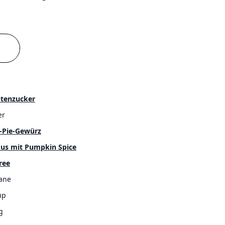
tenzucker
er
-Pie-Gewürz
s mit Pumpkin Spice
ree
nane
up
g