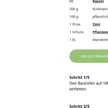
60
Rapsöl
200 g
Kürbispü
100 g
pflanzlic
1 Prise
Zimt
1 Schuss
Pflanzen
1 EL
Mandelmu
Alle zum Warenk
Schritt 1/5
Den Backofen auf 180
einfetten.
Schritt 2/5