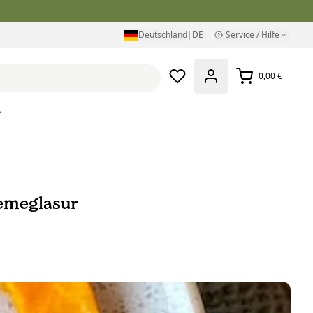
Deutschland
|
DE
Service / Hilfe
0,00 €
e
remeglasur