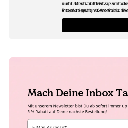
nicht. Deshalb hebt sie sich d
auch selbst auf Instagram ode
internationalen Koro Social M
Projekte geht, ist Artemis da
ausgetauscht werden, ist das n
Mach Deine Inbox Ta
Mit unserem Newsletter bist Du ab sofort immer up t
5 % Rabatt auf Deine nächste Bestellung!
E-Mail-Adresse
*