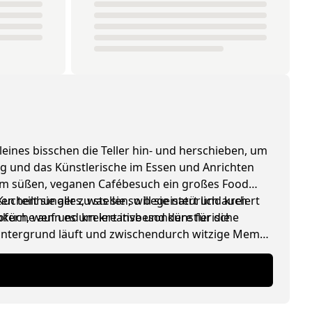
leines bisschen die Teller hin- und herschieben, um
ing und das Künstlerische im Essen und Anrichten
edem süßen, veganen Cafébesuch ein großes Food
henhunger zu stellen, will sie natürlich auch
 teilt sie alles, was sie so begeistert und kreiert
ioküche auf und kreiert insbesondere für die
pfern, wenn es um kreative und künstlerische
 Hintergrund läuft und zwischendurch witzige Memes
lade).