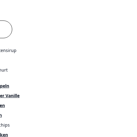
tensirup
hurt
peln
r Vanille
ken
h
hips
cken