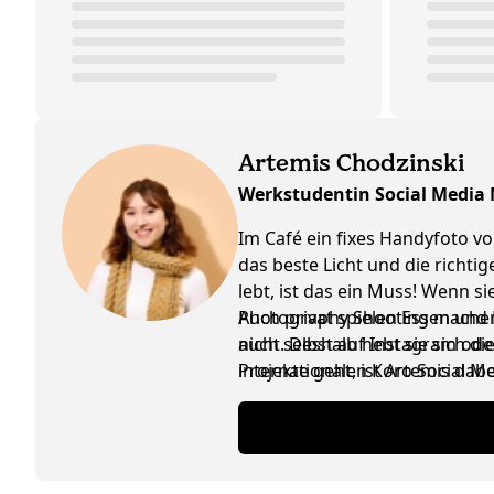
Artemis Chodzinski
Werkstudentin Social Media
Im Café ein fixes Handyfoto vo
das beste Licht und die richti
lebt, ist das ein Muss! Wenn 
Photography Shooting machen, 
Auch privat spielen Essen und K
nicht. Deshalb hebt sie sich d
auch selbst auf Instagram ode
internationalen Koro Social M
Projekte geht, ist Artemis da
ausgetauscht werden, ist das n