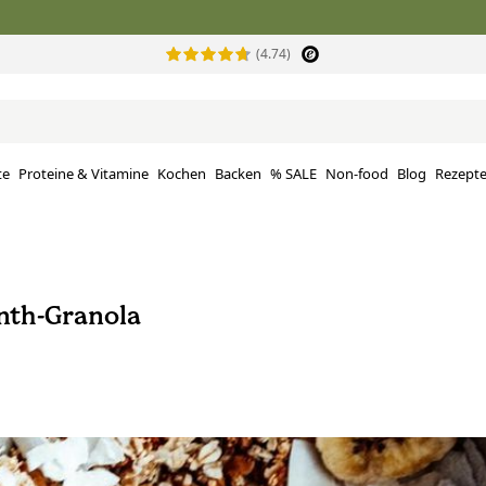
(4.74)
te
Proteine ​​& Vitamine
Kochen
Backen
% SALE
Non-food
Blog
Rezept
th-Granola