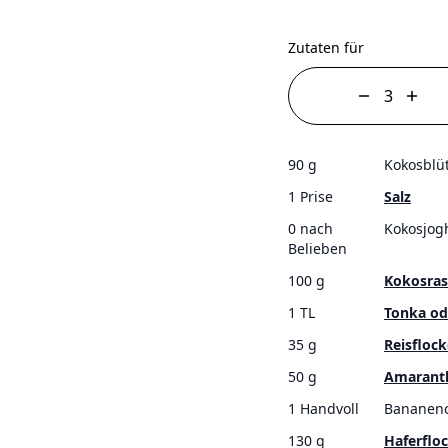
Zutaten für
90 g
Kokosblü
1 Prise
Salz
0 nach
Kokosjog
Belieben
100 g
Kokosras
1 TL
Tonka ode
35 g
Reisfloc
50 g
Amarant
1 Handvoll
Bananenc
130 g
Haferflo