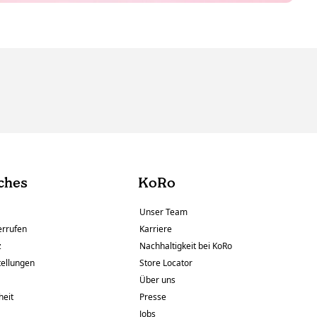
ches
KoRo
Unser Team
errufen
Karriere
z
Nachhaltigkeit bei KoRo
tellungen
Store Locator
Über uns
heit
Presse
Jobs