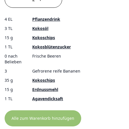
4 EL
Pflanzendrink
3 TL
Kokosöl
15 g
Kokoschips
1 TL
Kokosblütenzucker
0 nach
Frische Beeren
Belieben
3
Gefrorene reife Bananen
35 g
Kokoschips
15 g
Erdnussmehl
1 TL
Agavendicksaft
Alle zum Warenkorb hinzufügen