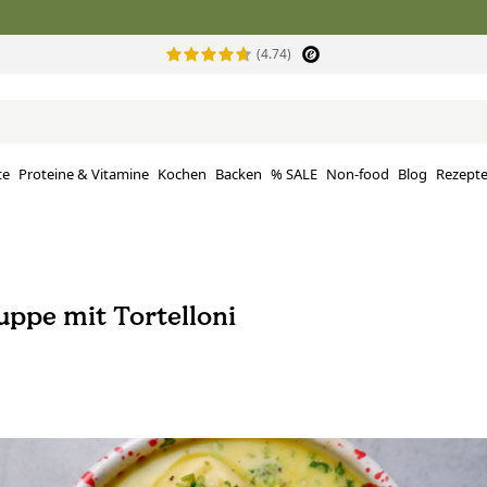
(4.74)
te
Proteine ​​& Vitamine
Kochen
Backen
% SALE
Non-food
Blog
Rezept
ppe mit Tortelloni