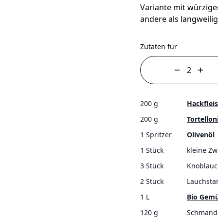
Variante mit würzige
andere als langweilig
Zutaten für
200 g
Hackflei
200 g
Tortellon
1 Spritzer
Olivenöl
1 Stück
kleine Zw
3 Stück
Knoblauc
2 Stück
Lauchsta
1 L
Bio Gem
120 g
Schmand (