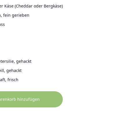
er Käse (Cheddar oder Bergkäse)
, fein gerieben
uss
etersilie, gehackt
ill, gehackt
ft, frisch
arenkorb hinzufügen