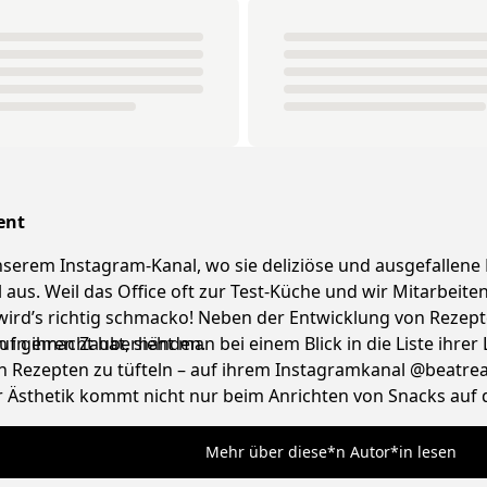
ent
 unserem Instagram-Kanal, wo sie deliziöse und ausgefallene
l aus. Weil das Office oft zur Test-Küche und wir Mitarbei
 wird’s richtig schmacko! Neben der Entwicklung von Reze
n in ihren Zauberhänden.
 gemacht hat, sieht man bei einem Blick in die Liste ihrer L
 Rezepten zu tüfteln – auf ihrem Instagramkanal @beatreaze
Ästhetik kommt nicht nur beim Anrichten von Snacks auf de
und liebt ausgefallene Vintage Lampen.
Mehr über diese*n Autor*in lesen