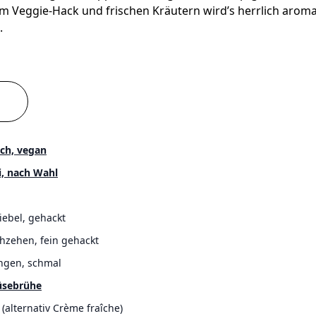
m Veggie-Hack und frischen Kräutern wird’s herrlich aroma
.
sch, vegan
i, nach Wahl
iebel, gehackt
hzehen, fein gehackt
ngen, schmal
üsebrühe
alternativ Crème fraîche)