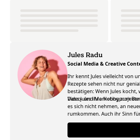
Jules Radu
Social Media & Creative Cont
Ihr kennt Jules vielleicht von
Rezepte sehen nicht nur genia
bestätigen: Wenn Jules kocht,
Video- und Marketingprojekte
Dass Jules ihre Hobby zum Beruf
es sich nicht nehmen, an neuen
rumkommen. Auch ihr Sinn für 
Schwäche für Interior Design 