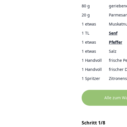
80 g
gerieben
20 g
Parmesan
1 etwas
Muskatn
1 TL
Senf
1 etwas
Pfeffer
1 etwas
Salz
1 Handvoll
frische P
1 Handvoll
frischer D
1 Spritzer
Zitronensa
Alle zum W
Schritt 1/8