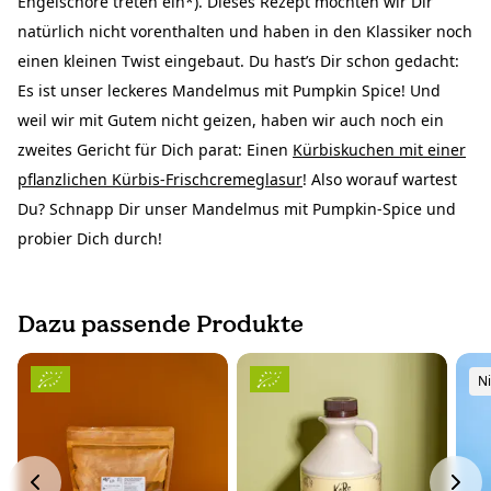
Engelschöre treten ein*). Dieses Rezept möchten wir Dir
natürlich nicht vorenthalten und haben in den Klassiker noch
einen kleinen Twist eingebaut. Du hast’s Dir schon gedacht:
Es ist unser leckeres Mandelmus mit Pumpkin Spice! Und
weil wir mit Gutem nicht geizen, haben wir auch noch ein
zweites Gericht für Dich parat: Einen
Kürbiskuchen mit einer
pflanzlichen Kürbis-Frischcremeglasur
! Also worauf wartest
Du? Schnapp Dir unser Mandelmus mit Pumpkin-Spice und
probier Dich durch!
Dazu passende Produkte
Ni