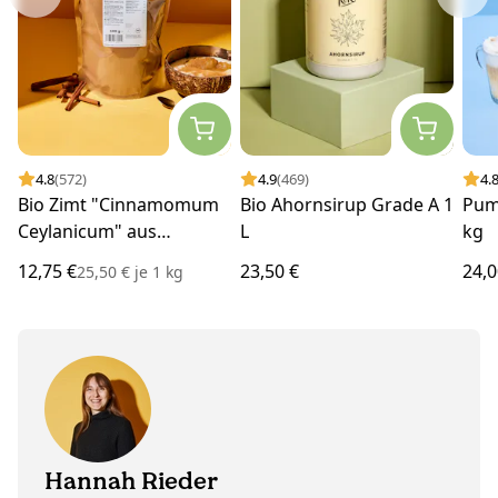
4.8
(572)
4.9
(469)
4.
Bio Zimt "Cinnamomum
Bio Ahornsirup Grade A 1
Pum
Ceylanicum" aus
L
kg
Madagaskar 500 g
12,75 €
23,50 €
24,0
25,50 €
je
1 kg
Hannah Rieder