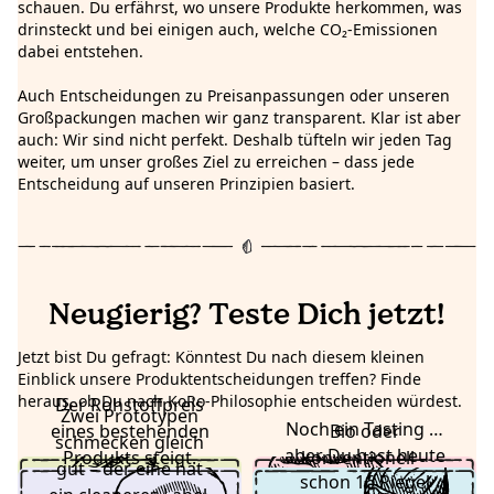
schauen. Du erfährst, wo unsere Produkte herkommen, was
drinsteckt und bei einigen auch, welche CO₂-Emissionen
dabei entstehen.
Auch Entscheidungen zu Preisanpassungen oder unseren
Großpackungen machen wir ganz transparent. Klar ist aber
auch: Wir sind nicht perfekt. Deshalb tüfteln wir jeden Tag
weiter, um unser großes Ziel zu erreichen – dass jede
Entscheidung auf unseren Prinzipien basiert.
Neugierig? Teste Dich jetzt!
Jetzt bist Du gefragt: Könntest Du nach diesem kleinen
Einblick unsere Produktentscheidungen treffen? Finde
heraus, ob Du nach KoRo-Philosophie entscheiden würdest.
Der Rohstoffpreis
Wir lassen das
Wenn der
Ha, Fangfrage! Im
Zwei Prototypen
Na klar! Durch je
Noch ein Tasting …
eines bestehenden
Produkt im
Preisunterschied
Bio oder
Idealfall gibt’s noch
schmecken gleich
mehr Kostproben
aber Du hast heute
Sortiment – denn
Produkts steigt.
groß ist, bieten wir
konventionell –
ein paar Testrunden
gut – der eine hat
wir uns beißen,
schon 16 Riegel
niemand soll auf
Was tun: Preis
wofür entscheidest
einfach