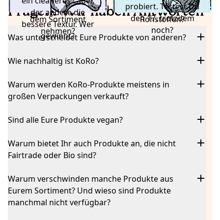
ein cleaneres Label,
– bis Geschmack,
desto leckerer wird
probiert. Testest Du
anheben oder aus
seine
beide Varianten an.
Du Dich bei
Fragen? Wir haben Antworten
der andere die
Textur und
das finale Produkt
den 17. trotzdem
Lieblingssnacks
dem Sortiment
So kann jede:r
Rohstoffen?
bessere Textur. Wer
Zutatenliste
für unsere
noch?
verzichten müssen.
nehmen?
selbst entscheiden.
stimmen.
gewinnt?
Kund:innen.
Was unterscheidet Eure Produkte von anderen?
Wie nachhaltig ist KoRo?
Warum werden KoRo-Produkte meistens in
großen Verpackungen verkauft?
Sind alle Eure Produkte vegan?
Warum bietet Ihr auch Produkte an, die nicht
Fairtrade oder Bio sind?
Warum verschwinden manche Produkte aus
Eurem Sortiment? Und wieso sind Produkte
manchmal nicht verfügbar?