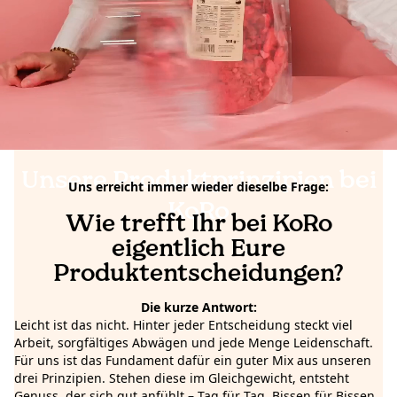
Unsere Produktprinzipien bei
Uns erreicht immer wieder dieselbe Frage:
KoRo
Wie trefft Ihr bei KoRo
eigentlich Eure
Produktentscheidungen?
Die kurze Antwort:
Leicht ist das nicht. Hinter jeder Entscheidung steckt viel
Arbeit, sorgfältiges Abwägen und jede Menge Leidenschaft.
Für uns ist das Fundament dafür ein guter Mix aus unseren
drei Prinzipien. Stehen diese im Gleichgewicht, entsteht
Genuss, der sich gut anfühlt – Tag für Tag, Bissen für Bissen.