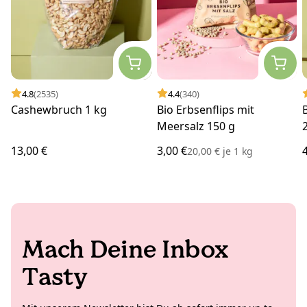
4.8
(2535)
4.4
(340)
Cashewbruch 1 kg
Bio Erbsenflips mit
Meersalz 150 g
13,00 €
3,00 €
20,00 €
je
1 kg
Mach Deine Inbox
Tasty