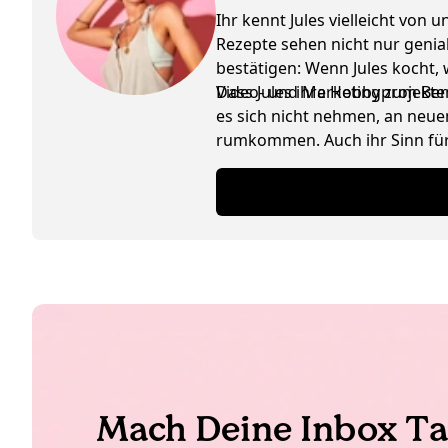
Ihr kennt Jules vielleicht von
Rezepte sehen nicht nur genia
bestätigen: Wenn Jules kocht,
Video- und Marketingprojekte
Dass Jules ihre Hobby zum Beruf
es sich nicht nehmen, an neuen
rumkommen. Auch ihr Sinn für 
Schwäche für Interior Design 
Mach Deine Inbox Ta