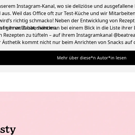
 unserem Instagram-Kanal, wo sie deliziöse und ausgefallene
l aus. Weil das Office oft zur Test-Küche und wir Mitarbei
 wird’s richtig schmacko! Neben der Entwicklung von Reze
n in ihren Zauberhänden.
 gemacht hat, sieht man bei einem Blick in die Liste ihrer L
 Rezepten zu tüfteln – auf ihrem Instagramkanal @beatreaze
Ästhetik kommt nicht nur beim Anrichten von Snacks auf de
und liebt ausgefallene Vintage Lampen.
Mehr über diese*n Autor*in lesen
sty