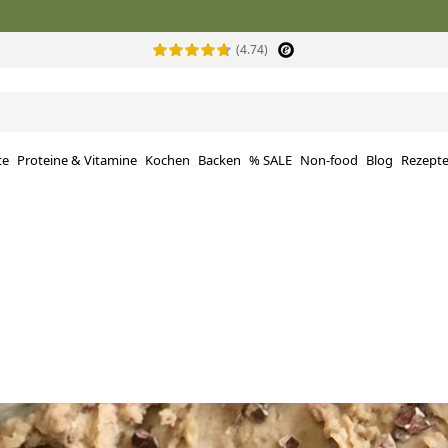
(4.74)
te
Proteine ​​& Vitamine
Kochen
Backen
% SALE
Non-food
Blog
Rezept