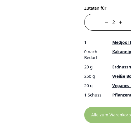
Zutaten für
1
Medjool 
0 nach
Kakaonip
Bedarf
20 g
Erdnuss
250 g
Weiße B
20 g
Veganes 
1 Schuss
Pflanzen
Alle zum Warenkorb