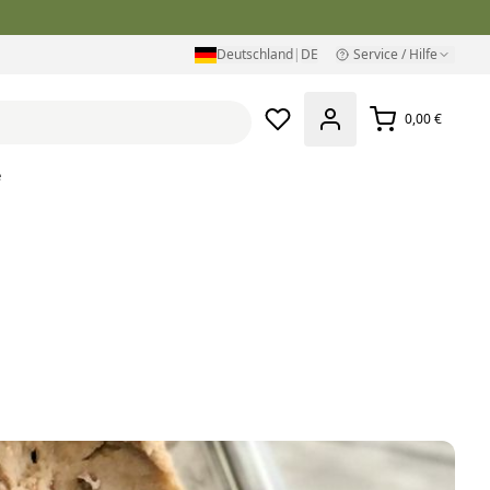
Deutschland
|
DE
Service / Hilfe
0,00 €
e