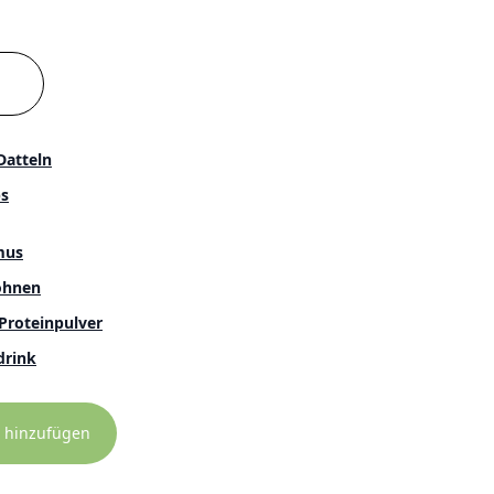
Datteln
s
mus
ohnen
Proteinpulver
drink
 hinzufügen