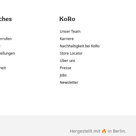
ches
KoRo
Unser Team
errufen
Karriere
z
Nachhaltigkeit bei KoRo
tellungen
Store Locator
Über uns
heit
Presse
Jobs
Newsletter
Hergestellt mit 🔥 in Berlin.