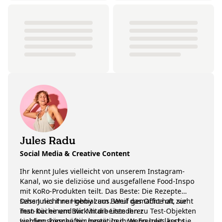
Jules Radu
Social Media & Creative Content
Ihr kennt Jules vielleicht von unserem Instagram-
Kanal, wo sie deliziöse und ausgefallene Food-Inspo
mit KoRo-Produkten teilt. Das Beste: Die Rezepte
sehen nicht nur genial aus. Weil das Office oft zur
Dass Jules ihre Hobby zum Beruf gemacht hat, sieht
Test-Küche und wir Mitarbeitenden zu Test-Objekten
man bei einem Blick in die Liste ihrer
werden, können wir bestätigen: Wenn Jules kocht,
Lieblingsbeschäftigungen: In ihrer Freizeit lässt sie es