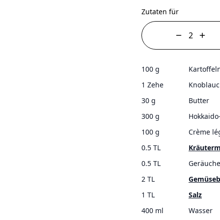
Zutaten für
100 g
Kartoffel
1 Zehe
Knoblauc
30 g
Butter
300 g
Hokkaido
100 g
Crème lé
0.5 TL
Kräuterm
0.5 TL
Geräuche
2 TL
Gemüseb
1 TL
Salz
400 ml
Wasser