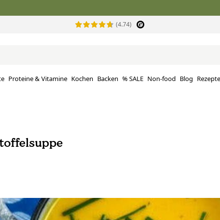
(4.74)
te
Proteine ​​& Vitamine
Kochen
Backen
% SALE
Non-food
Blog
Rezept
toffelsuppe