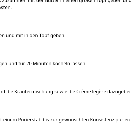
s zusammen mit der Butter in einen großen Topf geben und
nsten.
n und mit in den Topf geben.
gen und für 20 Minuten köcheln lassen.
 und die Kräutermischung sowie die Crème légère dazugeben
t einem Pürierstab bis zur gewünschten Konsistenz pürier