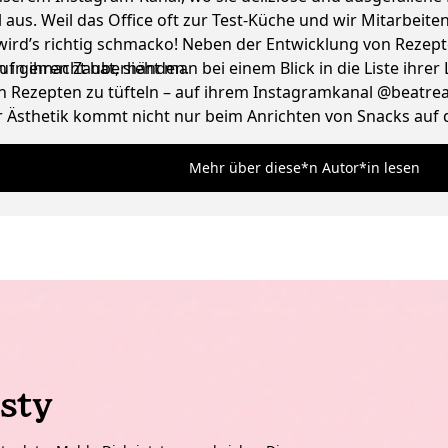
l aus. Weil das Office oft zur Test-Küche und wir Mitarbei
 wird’s richtig schmacko! Neben der Entwicklung von Reze
n in ihren Zauberhänden.
 gemacht hat, sieht man bei einem Blick in die Liste ihrer L
 Rezepten zu tüfteln – auf ihrem Instagramkanal @beatreaze
Ästhetik kommt nicht nur beim Anrichten von Snacks auf de
und liebt ausgefallene Vintage Lampen.
Mehr über diese*n Autor*in lesen
sty