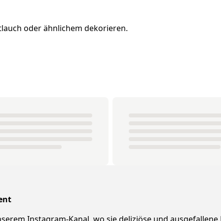
tlauch oder ähnlichem dekorieren.
ent
 unserem Instagram-Kanal, wo sie deliziöse und ausgefallene