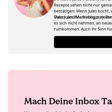
Rezepte sehen nicht nur genia
bestätigen: Wenn Jules kocht,
Video- und Marketingprojekte
Dass Jules ihre Hobby zum Beruf
es sich nicht nehmen, an neuen
rumkommen. Auch ihr Sinn für 
Schwäche für Interior Design 
Mach Deine Inbox Ta