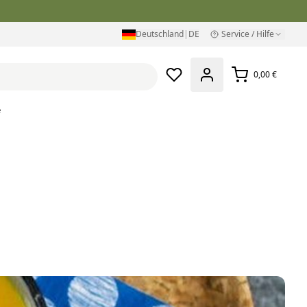
Deutschland
|
DE
Service / Hilfe
0,00 €
e