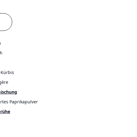
n
h
-Kürbis
gère
ischung
rtes Paprikapulver
rühe