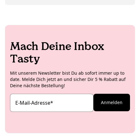
deren akuten Kuchenhunger zu stellen, will sie
im Hintergrund läuft und zwischendurch witzige
natürlich auch nicht. Deshalb hebt sie sich die
Memes ausgetauscht werden, ist das noch die Kirsche
zeitaufwendigen Shoots lieber für Zuhause oder die
auf der Torte (oder das Salz auf der Schokolade).
Studioküche auf und kreiert insbesondere für die
internationalen Koro Social Media Channels richtig
leckere und ästhetische Rezeptideen.
Mach Deine Inbox
Tasty
Mit unserem Newsletter bist Du ab sofort immer up to
date. Melde Dich jetzt an und sicher Dir 5 % Rabatt auf
Deine nächste Bestellung!
E-Mail-Adresse
*
Anmelden