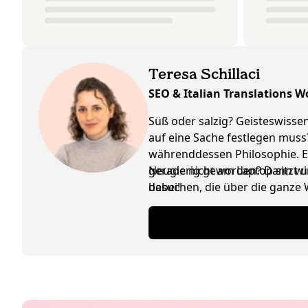
Teresa Schillaci
SEO & Italian Translations 
Süß oder salzig? Geisteswisse
auf eine Sache festlegen muss
währenddessen Philosophie. Ew
gerade nicht am Laptop sitzt u
Neugierig geworden? Dann wirf 
besuchen, die über die ganze W
dabei!
noch überlegt, ob ihr Herz ehe
und spannende Neuigkeiten aus