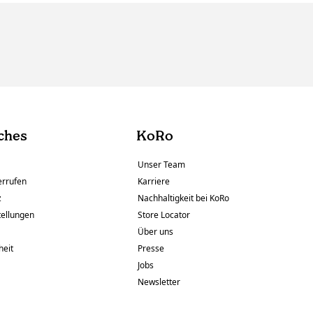
ches
KoRo
Unser Team
errufen
Karriere
z
Nachhaltigkeit bei KoRo
tellungen
Store Locator
Über uns
heit
Presse
Jobs
Newsletter