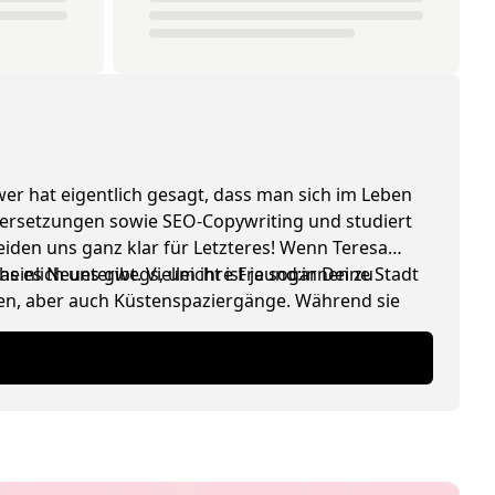
er hat eigentlich gesagt, dass man sich im Leben
Übersetzungen sowie SEO-Copywriting und studiert
den uns ganz klar für Letzteres! Wenn Teresa
scheinlich unterwegs, um ihre Freund:innen zu
 es Neues gibt. Vielleicht ist ja sogar Deine Stadt
öhen, aber auch Küstenspaziergänge. Während sie
 sie für unseren Blog – vor allem über KoRo-Projekte