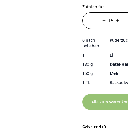
Zutaten für
0 nach
Puderzuc
Belieben
1
Ei
180 g
Datel-Ha
150 g
Mehl
1 TL
Backpulv
Alle zum Warenkor
Schritt 1/3