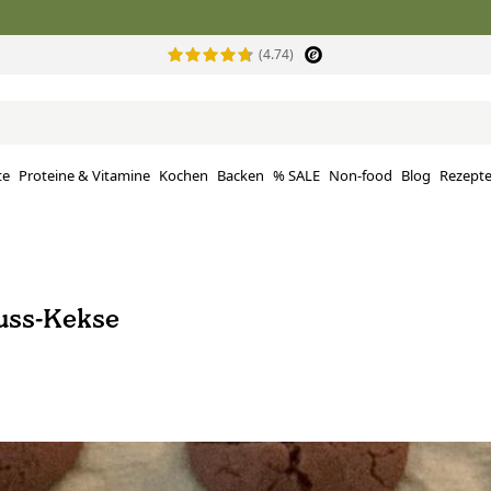
(4.74)
te
Proteine ​​& Vitamine
Kochen
Backen
% SALE
Non-food
Blog
Rezept
uss-Kekse