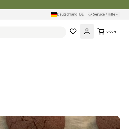
Deutschland
|
DE
Service / Hilfe
0,00 €
e