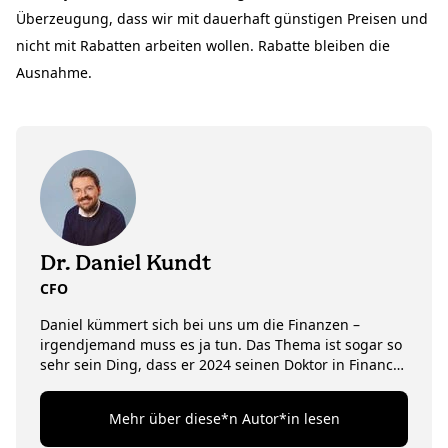
Überzeugung, dass wir mit dauerhaft günstigen Preisen und
nicht mit Rabatten arbeiten wollen. Rabatte bleiben die
Ausnahme.
Dr. Daniel Kundt
CFO
Daniel kümmert sich bei uns um die Finanzen –
irgendjemand muss es ja tun. Das Thema ist sogar so
sehr sein Ding, dass er 2024 seinen Doktor in Finance
und Psychologie gemacht hat. Neben Zahlen und
Snacks hat Dr. Daniel auch noch andere Passionen:
Mehr über diese*n Autor*in lesen
Wenn unser CFO nicht gerade Finanzierungsrunden
rockt oder mit seinem Team trockene Excel-Tabellen