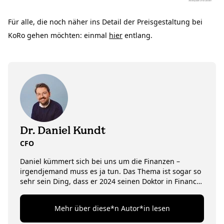
Für alle, die noch näher ins Detail der Preisgestaltung bei
KoRo gehen möchten: einmal
hier
entlang.
Dr. Daniel Kundt
CFO
Daniel kümmert sich bei uns um die Finanzen –
irgendjemand muss es ja tun. Das Thema ist sogar so
sehr sein Ding, dass er 2024 seinen Doktor in Finance
und Psychologie gemacht hat. Neben Zahlen und
Snacks hat Dr. Daniel auch noch andere Passionen:
Mehr über diese*n Autor*in lesen
Wenn unser CFO nicht gerade Finanzierungsrunden
rockt oder mit seinem Team trockene Excel-Tabellen