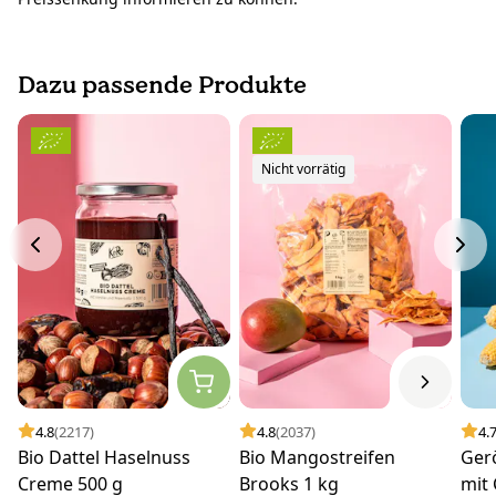
Dazu passende Produkte
Nicht vorrätig
4.8
(2217)
4.8
(2037)
4.
Bio Dattel Haselnuss
Bio Mangostreifen
Ger
Creme 500 g
Brooks 1 kg
mit 