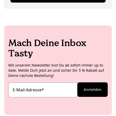
auch in einem Blogartikel.
Monaten versüßt sie dem Team den Büroalltag und
snackt währenddessen am liebsten die
gefriergetrockneten Erdbeeren.
Mach Deine Inbox
Tasty
Mit unserem Newsletter bist Du ab sofort immer up to
date. Melde Dich jetzt an und sicher Dir 5 % Rabatt auf
Deine nächste Bestellung!
E-Mail-Adresse
*
Anmelden