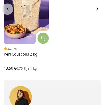
4.7
(29)
Perl Couscous 2 kg
13,50 €
6,75 €
je
1 kg