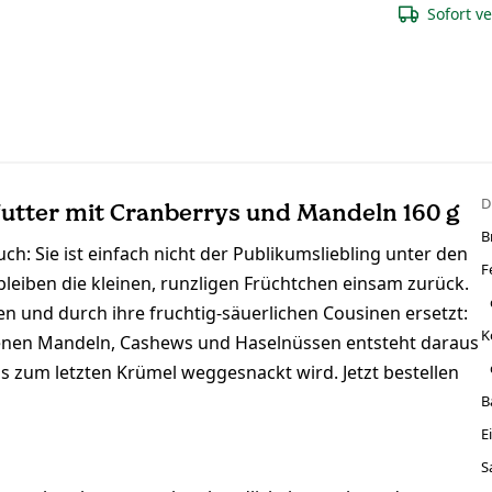
Sofort v
D
futter mit Cranberrys und Mandeln 160 g
B
ch: Sie ist einfach nicht der Publikumsliebling unter den
F
leiben die kleinen, runzligen Früchtchen einsam zurück.
 und durch ihre fruchtig-säuerlichen Cousinen ersetzt:
K
enen Mandeln, Cashews und Haselnüssen entsteht daraus
is zum letzten Krümel weggesnackt wird. Jetzt bestellen
B
E
S