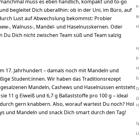
r manchmal muss es eben handlich, kompakt und to-go
P
nd begleitet Dich überallhin: ob in der Uni, im Büro, auf
ndurch Lust auf Abwechslung bekommst: Probier
hew-, Walnuss-, Mandel- und Haselnusskernen. Oder
H
nn Du Dich nicht zwischen Team süß und Team salzig
H
I
H
dem 17. Jahrhundert – damals noch mit Mandeln und
E
eißige Student:innen. Wir haben das Traditionsrezept
d gesalzenen Mandeln, Cashews und Haselnüssen entsteht
D
ie 11 g Eiweiß und 6,7 g Ballaststoffe pro 100 g – ideal
Ö
endurch gern knabbern. Also, worauf wartest Du noch? Hol
H
rys und Mandeln und snack Dich smart durch den Tag!
S
L