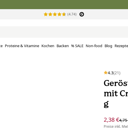
(4.74)
te
Proteine ​​& Vitamine
Kochen
Backen
% SALE
Non-food
Blog
Rezept
4.3
(21)
Gerös
mit C
g
2,38 €
4,75
Preise inkl. MwS