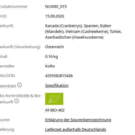
roduktnummer
NUMIX_015
MHD
15.09.2026
erkunft
Kanada (Cranberrys), Spanien, Italien
(Mandeln), Vietnam (Cashewkerne), Türkei,
Aserbaidschan (Haselnusskerne)
erkunft (Verarbeitung)
Österreich
nhalt
0.16 kg
ersteller
KoRo
AN/GTIN
4255582815436
Spezifikation
atenblatt
ko-Kontrollstelle & Bio-
erkunft
AT-BIO-402
puren
Erklärung der Spurenkennzeichnung
ieferung
Lieferzeit außerhalb Deutschlands