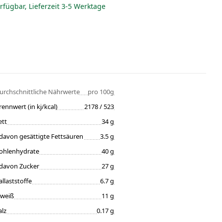
erfügbar, Lieferzeit 3-5 Werktage
urchschnittliche Nährwerte
pro 100g
rennwert (in kj/kcal)
2178 / 523
ett
34 g
davon gesättigte Fettsäuren
3.5 g
ohlenhydrate
40 g
davon Zucker
27 g
allaststoffe
6.7 g
iweiß
11 g
alz
0.17 g