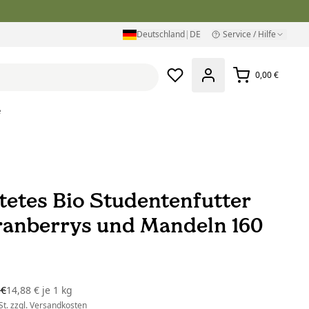
Deutschland
|
DE
Service / Hilfe
0,00 €
e
tetes Bio Studentenfutter
ranberrys und Mandeln 160
 €
14,88 €
je
1 kg
t. zzgl.
Versandkosten