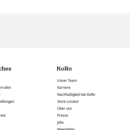
ches
KoRo
Unser Team
errufen
Karriere
z
Nachhaltigkeit bei KoRo
tellungen
Store Locator
Über uns
heit
Presse
Jobs
Newsletter