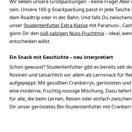
Wir lieben unsere Großpackungen – keine Frage! Abe
sein. Unsere 160 g-Snackpackung passt in jede Tasche u
dem Roadtrip oder in der Bahn. Und falls Du zwische
unser
Studentenfutter Extra Klasse
mit Paranuss-, Cas
gönn Dir den
süß-salzigen Nuss-Fruchtmix
– ideal, we
entscheiden willst.
Ein Snack mit Geschichte – neu interpretiert
Schon gewusst? Studentenfutter gibt es bereits seit 
Rosinen und tatsächlich vor allem als Lernsnack für fl
aufgepeppt: Mit gesüßten Cranberrys, gerösteten un
eine moderne, fruchtig-nussige Mischung. Dazu liefert s
für alle, die beim Lernen, Reisen oder einfach zwisch
Dir unser geröstetes Bio-Studentenfutter mit Cranber