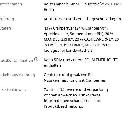
nternehmen
KoRo Handels GmbH Hauptstraße 26, 10827
Berlin
agerung
Kühl, trocken und vor Licht geschützt lagern
utaten
40 % Cranberrys* (24 % Cranberrys*,
Apfeldicksaft*, Sonnenblumenöl*), 20 %
MANDELKERNE*, 20 % CASHEWKERNE*, 20
% HASELNUSSKERNE*, Meersalz. *aus
biologischer Landwirtschaft
Kann SOJA und andere SCHALENFRÜCHTE
reuzkontamination
enthalten
erkehrsbezeichnung
Geröstete und gesalzene Bio
Nusskernmischung mit Cranberries
tikettenhinweis
Zutaten, Nährwerte und Verpackung
können abweichen. Für korrekte
Informationen schau bitte in die
Produktbeschreibung.