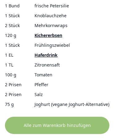
1 Bund
frische Petersilie
1 Stück
Knoblauchzehe
2 Stück
Mehrkornwraps
120 g
Kichererbsen
1 Stück
Frühlingszwiebel
1 EL
Haferdrink
1 TL
Zitronensaft
100 g
Tomaten
2 Prisen
Pfeffer
2 Prisen
Salz
75 g
Joghurt (vegane Joghurt-Alternative)
Alle zum Warenkorb hinzufügen