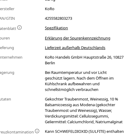
ersteller
KoRo
AN/GTIN
4255582803273
Spezifikation
atenblatt
puren
Erklärung der Spurenkennzeichnung
ieferung
Lieferzeit außerhalb Deutschlands
nternehmen
KoRo Handels GmbH Hauptstraße 26, 10827
Berlin
agerung
Bei Raumtemperatur und vor Licht
geschützt lagern. Nach dem Öffnen im
Kühlschrank aufbewahren und
schnellstmöglich verbrauchen
utaten
Gekochter Traubenmost, Weinessig, 10 %
Balsamicoessig aus Modena (gekochter
Traubenmost und Weinessig), Wasser,
Verdickungsmittel: Cellulosegummi,
Geliermittel: Calciumchlorid, Natriumalginat
Kann SCHWEFELDIOXID (SULFITE) enthalten
reuzkontamination