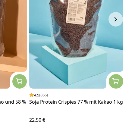
4.5
(866)
4.
kao und 58 %
Soja Protein Crispies 77 % mit Kakao 1 kg
Bio
22,50 €
9,75