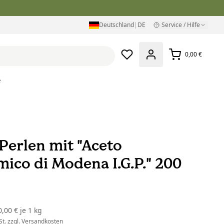
Deutschland
|
DE
Service / Hilfe
0,00 €
e
 Perlen mit "Aceto
mico di Modena I.G.P." 200
0,00 €
je
1 kg
t. zzgl.
Versandkosten