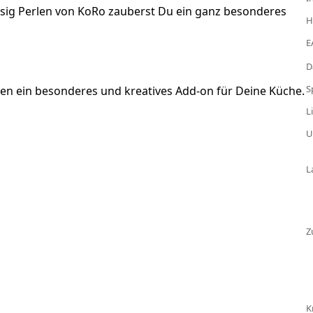
Essig Perlen von KoRo zauberst Du ein ganz besonderes
H
E
D
S
len ein besonderes und kreatives Add-on für Deine Küche.
L
U
L
Z
K