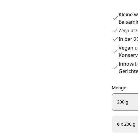
Kleine w
Balsamic
Zerplat
In der 2
Vegan un
Konserv
Innovati
Gerichte
Menge
200 g
6 x 200 g