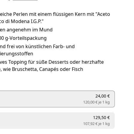
eiche Perlen mit einem flüssigen Kern mit "Aceto
o di Modena I.G.P."
zen angenehm im Mund
00 g-Vorteilspackung
d frei von künstlichen Farb- und
ierungsstoffen
ves Topping für süße Desserts oder herzhafte
, wie Bruschetta, Canapés oder Fisch
24,00 €
120,00 € je
1 kg
129,50 €
107,92 € je
1 kg