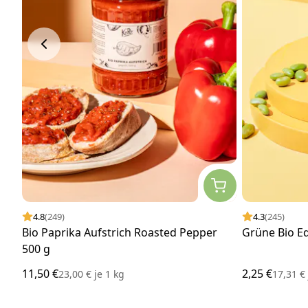
4.8
(249)
4.3
(245)
Bio Paprika Aufstrich Roasted Pepper
Grüne Bio E
500 g
11,50 €
2,25 €
23,00 €
je
1 kg
17,31 