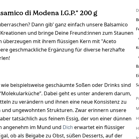
D
lsamico di Modena I.G.P." 200 g
B
 überraschen? Dann gib’ ganz einfach unsere Balsamico
F
-Kreationen und bringe Deine Freund:innen zum Staunen
en überzeugen mit ihrem flüssigen Kern mit "Aceto
K
dere geschmackliche Ergänzung für diverse herzhafte
rlen!
B
E
ch wie beispielsweise geschäumte Soßen oder Drinks sind
S
e “Molekularküche”. Dabei geht es unter anderem darum,
P
tteln zu verändern und ihnen eine neue Konsistenz zu
n und ungewohnten Strukturen. Zwar erinnern unsere
n aber tatsächlich aus feinem Essig, der von einer dünnen
H
Dich
rlen angenehm im Mund und
erwartet ein flüssiger
H
Egal, ob als Beigabe zu Obst, süßen Desserts, auf der
I