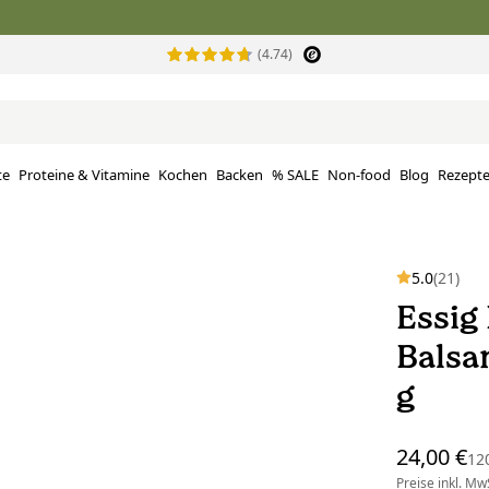
(4.74)
te
Proteine ​​& Vitamine
Kochen
Backen
% SALE
Non-food
Blog
Rezept
5.0
(21)
Essig
Balsa
g
24,00 €
12
Preise inkl. MwS