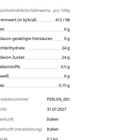
urchschnittliche Nährwerte
pro 100g
rennwert (in kj/kcal)
412 / 98
ett
0 g
davon gesättigte Fettsäuren
0 g
ohlenhydrate
24 g
davon Zucker
24 g
allaststoffe
0.5 g
iweiß
0 g
alz
0.15 g
roduktnummer
PERLEN_001
MHD
31.07.2027
erkunft
Italien
erkunft (Verarbeitung)
Italien
nhalt
0.2 kg