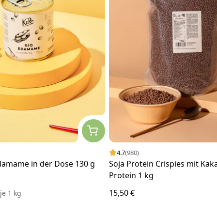
4.7
(980)
damame in der Dose 130 g
Soja Protein Crispies mit Ka
Protein 1 kg
15,50 €
€
je
1 kg